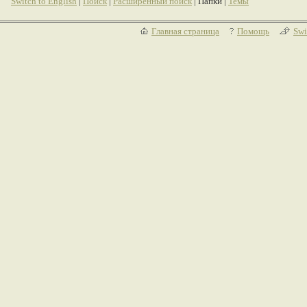
Switch to English
|
Поиск
|
Расширенный поиск
| Папки |
Темы
Главная страница
Помощь
Swi