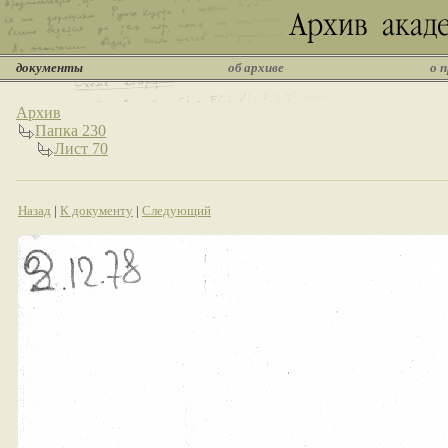
документы
об архиве
о 
Архив
Папка 230
Лист 70
Назад
|
К документу
|
Следующий