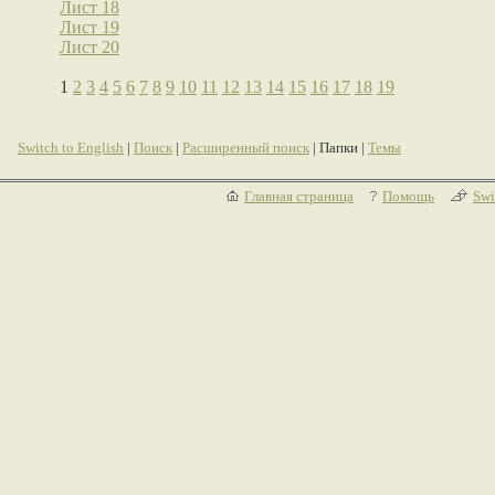
Лист 18
Лист 19
Лист 20
1
2
3
4
5
6
7
8
9
10
11
12
13
14
15
16
17
18
19
Switch to English
|
Поиск
|
Расширенный поиск
| Папки |
Темы
Главная страница
Помощь
Swi