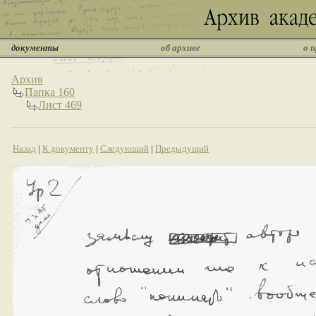
документы
об архиве
о 
Архив
Папка 160
Лист 469
Назад
|
К документу
|
Следующий
|
Предыдущий