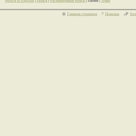
Switch to English
|
Поиск
|
Расширенный поиск
| Папки |
Темы
Главная страница
Помощь
Swi