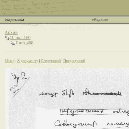
документы
об архиве
Архив
Папка 160
Лист 468
Назад
|
К документу
|
Следующий
|
Предыдущий