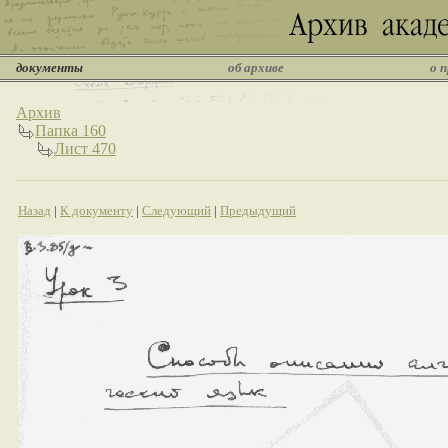
документы
об архиве
о 
Архив
Папка 160
Лист 470
Назад
|
К документу
|
Следующий
|
Предыдущий