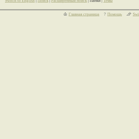
Switch to English
|
Поиск
|
Расширенный поиск
| Папки |
Темы
Главная страница
Помощь
Swi