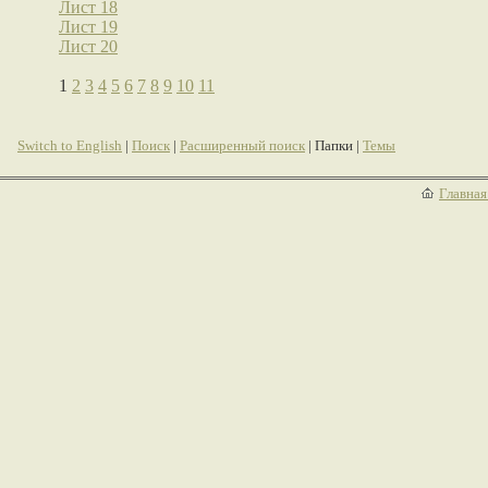
Лист 18
Лист 19
Лист 20
1
2
3
4
5
6
7
8
9
10
11
Switch to English
|
Поиск
|
Расширенный поиск
| Папки |
Темы
Главная