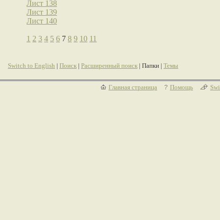
Лист 138
Лист 139
Лист 140
1
2
3
4
5
6
7
8
9
10
11
Switch to English
|
Поиск
|
Расширенный поиск
| Папки |
Темы
Главная страница
Помощь
Swi