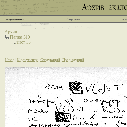
документы
об архиве
о 
Архив
Папка 319
Лист 15
Назад
|
К документу
|
Следующий
|
Предыдущий