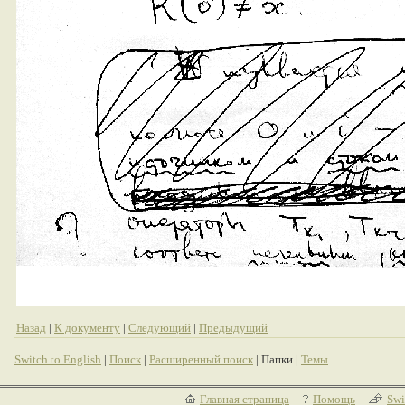
Назад
|
К документу
|
Следующий
|
Предыдущий
Switch to English
|
Поиск
|
Расширенный поиск
| Папки |
Темы
Главная страница
Помощь
Swi