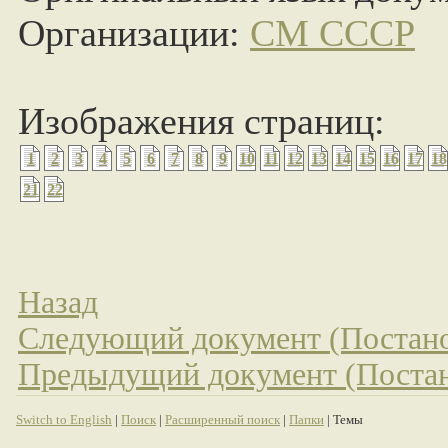
Организации:
СМ СССР
Изображения страниц:
1
2
3
4
5
6
7
8
9
10
11
12
13
14
15
16
17
18
21
22
Назад
Следующий документ (Постано
Предыдущий документ (Постан
Switch to English
|
Поиск
|
Расширенный поиск
|
Папки
| Темы