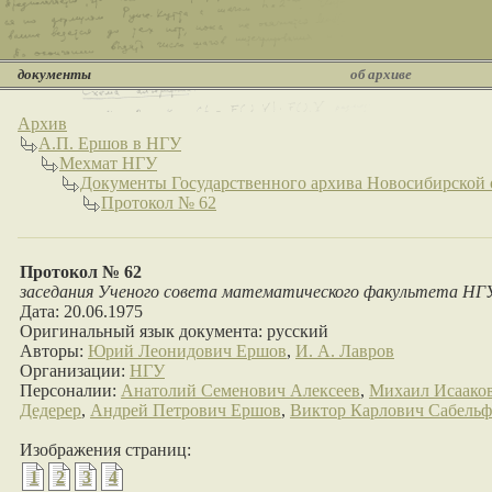
документы
об архиве
Архив
А.П. Ершов в НГУ
Мехмат НГУ
Документы Государственного архива Новосибирской 
Протокол № 62
Протокол № 62
заседания Ученого совета математического факультета НГУ.
Дата: 20.06.1975
Оригинальный язык документа: русский
Авторы:
Юрий Леонидович Ершов
,
И. А. Лавров
Организации:
НГУ
Персоналии:
Анатолий Семенович Алексеев
,
Михаил Исаако
Дедерер
,
Андрей Петрович Ершов
,
Виктор Карлович Сабельф
Изображения страниц:
1
2
3
4