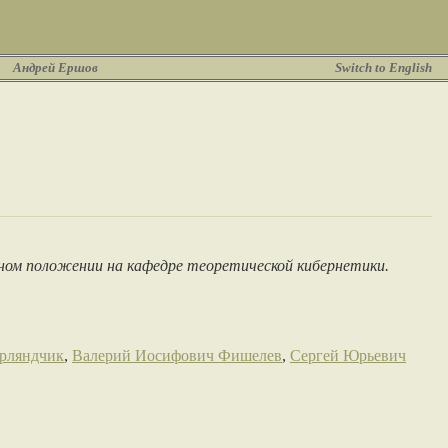
Андрей Ершов
Switch to English
чном положении на кафедре теоретической кибернетики.
рляндчик
,
Валерий Иосифович Фишелев
,
Сергей Юрьевич