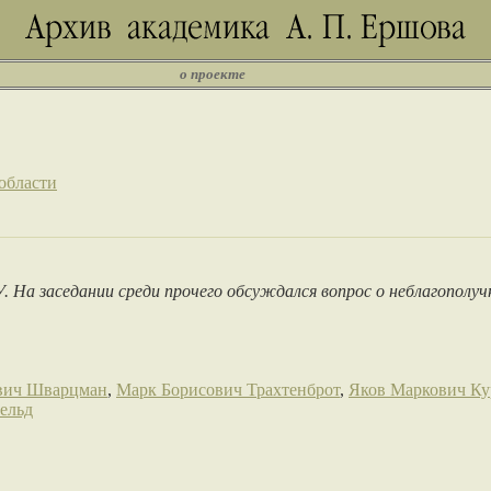
о проекте
области
 На заседании среди прочего обсуждался вопрос о неблагополу
вич Шварцман
,
Марк Борисович Трахтенброт
,
Яков Маркович Ку
ельд