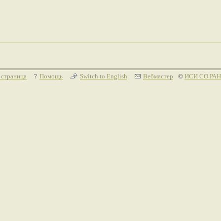
 страница
Помощь
Switch to English
Вебмастер
©
ИСИ СО РАН