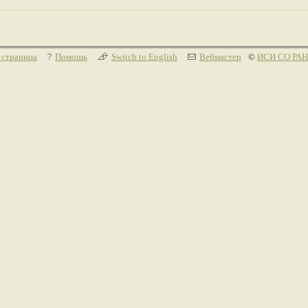
 страница
Помощь
Switch to English
Вебмастер
©
ИСИ СО РАН