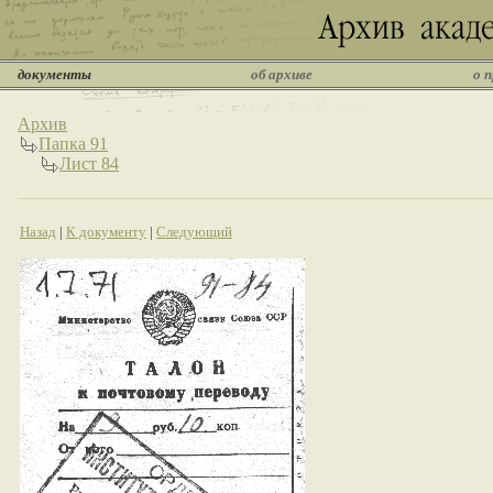
документы
об архиве
о 
Архив
Папка 91
Лист 84
Назад
|
К документу
|
Следующий