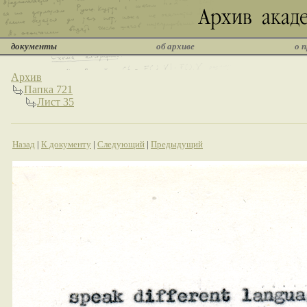
документы
об архиве
о 
Архив
Папка 721
Лист 35
Назад
|
К документу
|
Следующий
|
Предыдущий