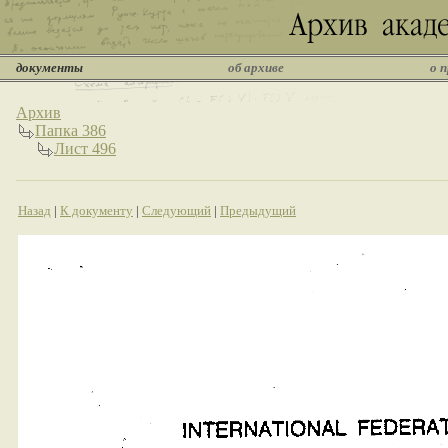
документы
об архиве
о 
Архив
Папка 386
Лист 496
Назад
|
К документу
|
Следующий
|
Предыдущий