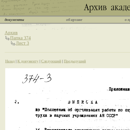
документы
об архиве
о 
Архив
Папка 374
Лист 3
Назад
|
К документу
|
Следующий
|
Предыдущий