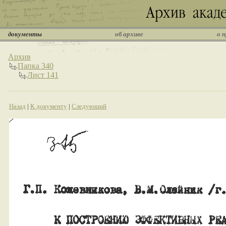
документы
об архиве
о 
Архив
Папка 340
Лист 141
Назад
|
К документу
|
Следующий