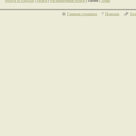
Switch to English
|
Поиск
|
Расширенный поиск
| Папки |
Темы
Главная страница
Помощь
Swi