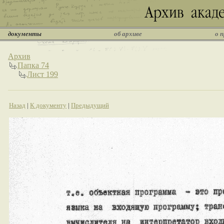
документы
об архиве
о 
Архив
Папка 74
Лист 199
Назад
|
К документу
|
Предыдущий