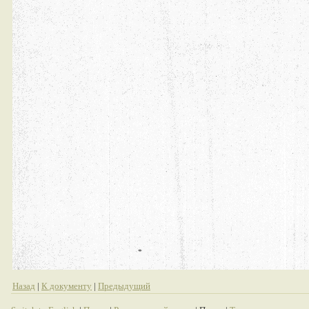
Назад
|
К документу
|
Предыдущий