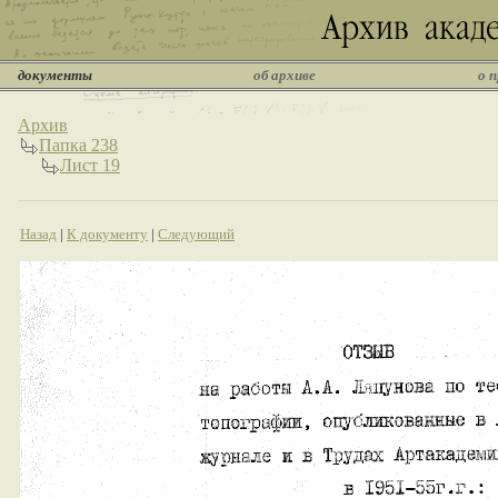
документы
об архиве
о 
Архив
Папка 238
Лист 19
Назад
|
К документу
|
Следующий