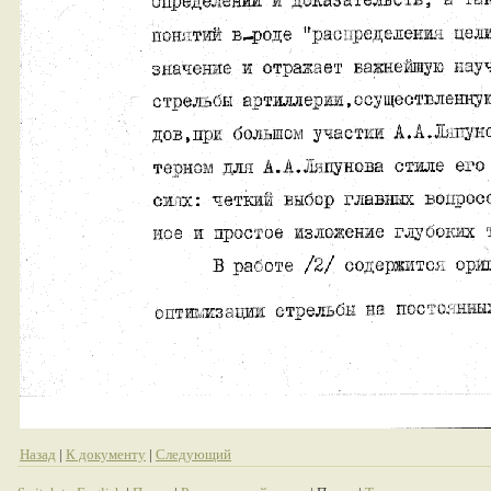
Назад
|
К документу
|
Следующий