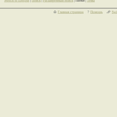
Switch to English
|
Поиск
|
Расширенный поиск
| Папки |
Темы
Главная страница
Помощь
Swi