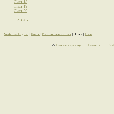
Лист 18
Лист 19
Лист 20
1
2
3
4
5
Switch to English
|
Поиск
|
Расширенный поиск
| Папки |
Темы
Главная страница
Помощь
Swi