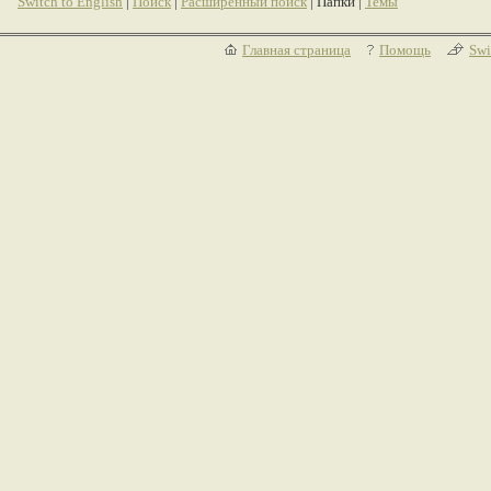
Switch to English
|
Поиск
|
Расширенный поиск
| Папки |
Темы
Главная страница
Помощь
Swi