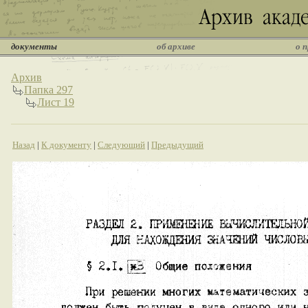
документы
об архиве
о 
Архив
Папка 297
Лист 19
Назад
|
К документу
|
Следующий
|
Предыдущий