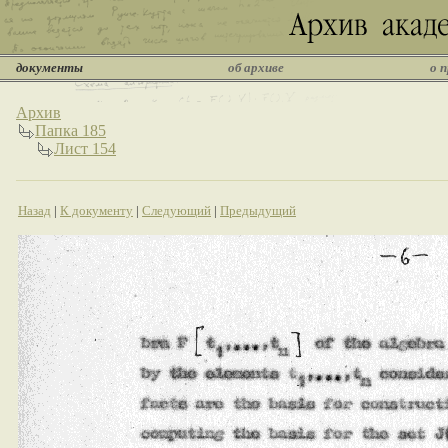
документы
об архиве
о 
Архив
Папка 185
Лист 154
Назад
|
К документу
|
Следующий
|
Предыдущий