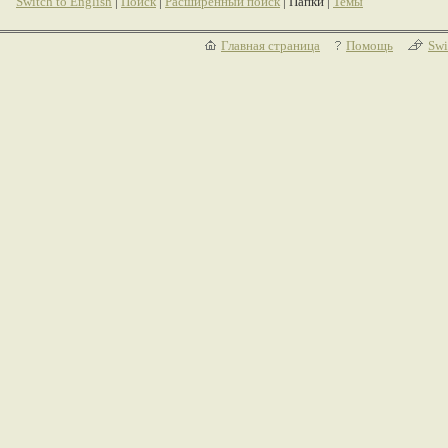
Switch to English
|
Поиск
|
Расширенный поиск
| Папки |
Темы
Главная страница
Помощь
Swi