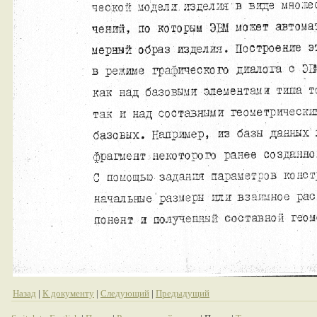
Назад
|
К документу
|
Следующий
|
Предыдущий