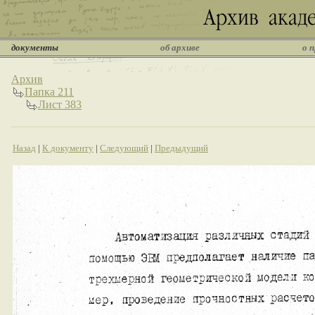
документы
об архиве
о 
Архив
Папка 211
Лист 383
Назад
|
К документу
|
Следующий
|
Предыдущий