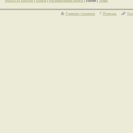
Switch to English
|
Поиск
|
Расширенный поиск
| Папки |
Темы
Главная страница
Помощь
Swi