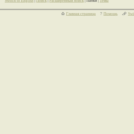
Switch to English
|
Поиск
|
Расширенный поиск
| Папки |
Темы
Главная страница
Помощь
Swi