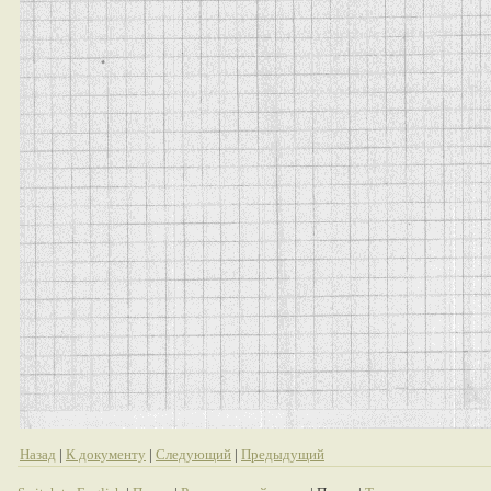
Назад
|
К документу
|
Следующий
|
Предыдущий