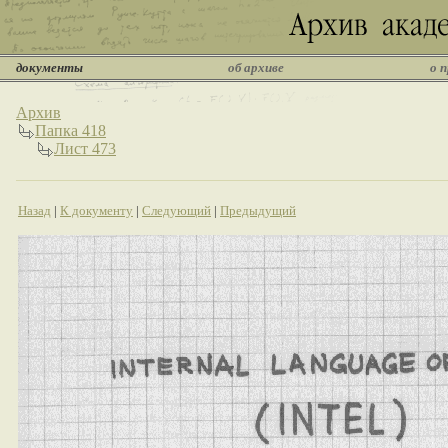
документы
об архиве
о 
Архив
Папка 418
Лист 473
Назад
|
К документу
|
Следующий
|
Предыдущий