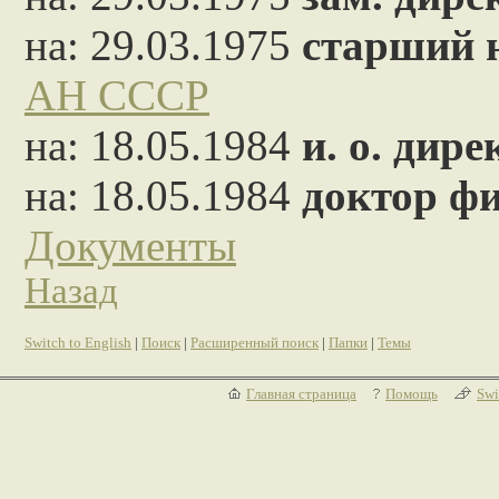
на: 29.03.1975
старший 
АН СССР
на: 18.05.1984
и. о. дире
на: 18.05.1984
доктор ф
Документы
Назад
Switch to English
|
Поиск
|
Расширенный поиск
|
Папки
|
Темы
Главная страница
Помощь
Swi