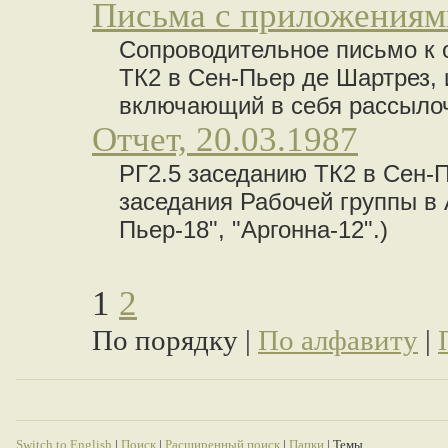
Письма с приложениями
Сопроводительное письмо к 
ТК2 в Сен-Пьер де Шартрез, и 
включающий в себя рассылочн
Отчет, 20.03.1987
РГ2.5 заседанию ТК2 в Сен-
заседания Рабочей группы в А
Пьер-18", "Аргонна-12".)
1
2
По порядку |
По алфавиту
|
Switch to English
|
Поиск
|
Расширенный поиск
|
Папки
| Темы