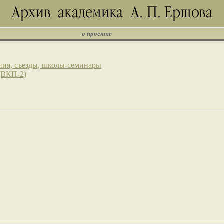
о проекте
ния, съезды, школы-семинары
(ВКП-2)