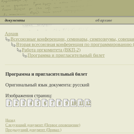
документы
об архиве
Архив
Всесоюзные конференции, семинары, симпозиумы, совеща
Вторая всесоюзная конференция по программированию 
Работа оргкомитета (ВКП-2)
Программа и пригласительный билет
Программа и пригласительный билет
Оригинальный язык документа: русский
Изображения страниц:
1
2
3
4
5
6
7
8
9
10
11
12
Назад
Следующий документ (Первое оповещение)
Предыдущий документ (Приказ )