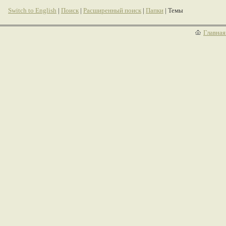
Switch to English
|
Поиск
|
Расширенный поиск
|
Папки
| Темы
Главная