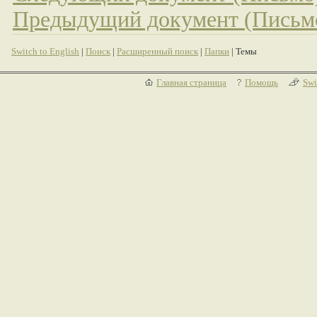
Предыдущий документ (Письм
Switch to English
|
Поиск
|
Расширенный поиск
|
Папки
| Темы
Главная страница
Помощь
Swi