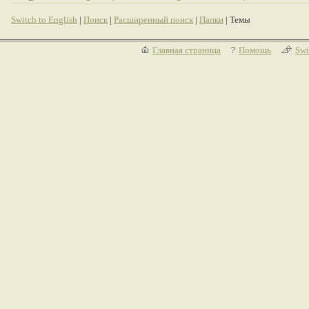
Switch to English
|
Поиск
|
Расширенный поиск
|
Папки
| Темы
Главная страница
Помощь
Swi