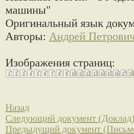
машины"
Оригинальный язык докум
Авторы:
Андрей Петрови
Изображения страниц:
1
2
3
4
5
6
7
8
9
10
11
12
13
14
15
16
17
18
Назад
Следующий документ (Доклад
Предыдущий документ (Письм