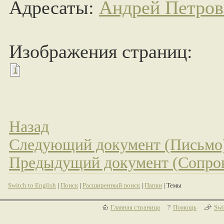
Адресаты:
Андрей Петро
Изображения страниц:
1
Назад
Следующий документ (Письмо
Предыдущий документ (Сопров
Switch to English
|
Поиск
|
Расширенный поиск
|
Папки
| Темы
Главная страница
Помощь
Swi