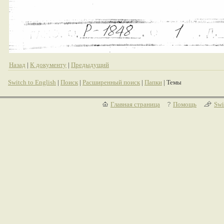
Назад
|
К документу
|
Предыдущий
Switch to English
|
Поиск
|
Расширенный поиск
|
Папки
| Темы
Главная страница
Помощь
Swi