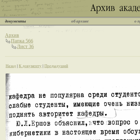
документы
об архиве
о 
Архив
Папка 566
Лист 36
Назад
|
К документу
|
Предыдущий