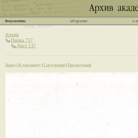
документы
об архиве
о 
Архив
Папка 717
Лист 137
Назад
|
К документу
|
Следующий
|
Предыдущий