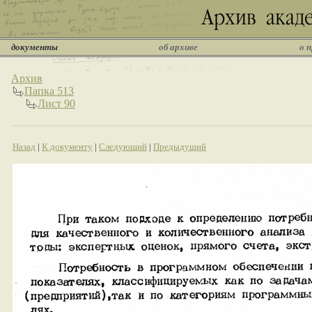
документы
об архиве
о 
Архив
Папка 513
Лист 90
Назад
|
К документу
|
Следующий
|
Предыдущий