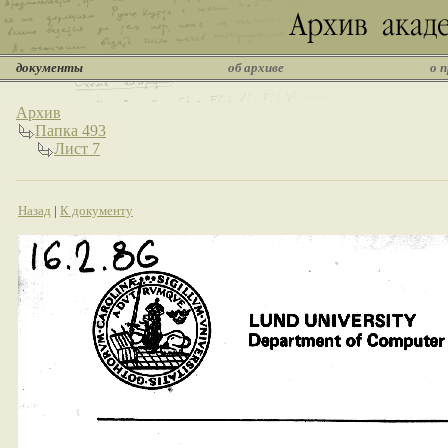
документы
об архиве
о 
Архив
Папка 493
Лист 7
Назад
|
К документу