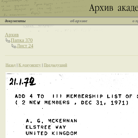
документы
об архиве
о 
Архив
Папка 370
Лист 24
Назад
|
К документу
|
Предыдущий