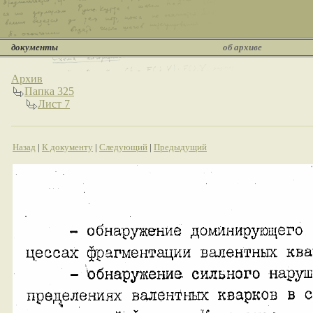
документы
об архиве
Архив
Папка 325
Лист 7
Назад
|
К документу
|
Следующий
|
Предыдущий