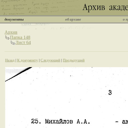
документы
об архиве
о 
Архив
Папка 148
Лист 64
Назад
|
К документу
|
Следующий
|
Предыдущий