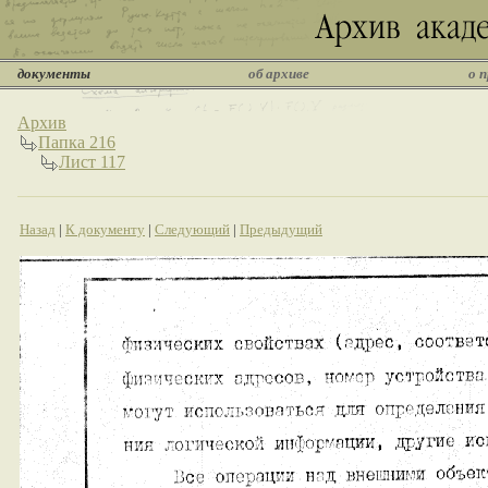
документы
об архиве
о 
Архив
Папка 216
Лист 117
Назад
|
К документу
|
Следующий
|
Предыдущий