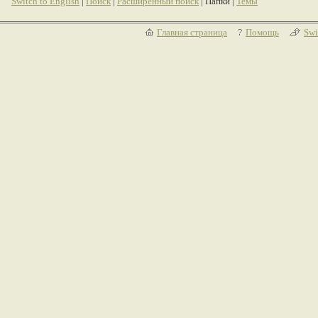
Switch to English
|
Поиск
|
Расширенный поиск
| Папки |
Темы
Главная страница
Помощь
Swi