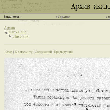
документы
об архиве
о 
Архив
Папка 212
Лист 308
Назад
|
К документу
|
Следующий
|
Предыдущий