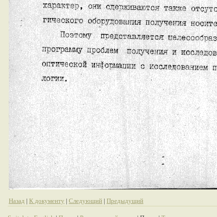
Назад
|
К документу
|
Следующий
|
Предыдущий