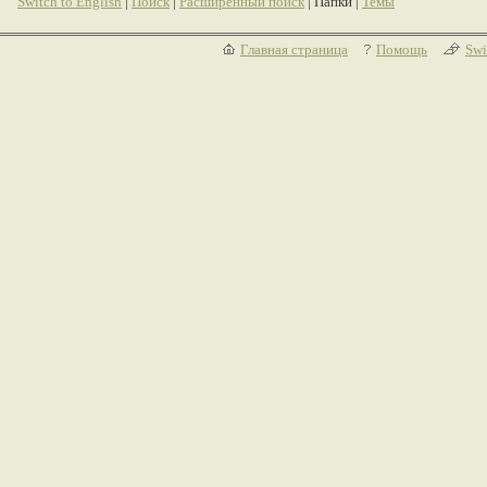
Switch to English
|
Поиск
|
Расширенный поиск
| Папки |
Темы
Главная страница
Помощь
Swi