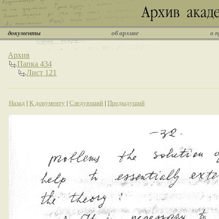
документы
об архиве
о 
Архив
Папка 434
Лист 121
Назад
|
К документу
|
Следующий
|
Предыдущий