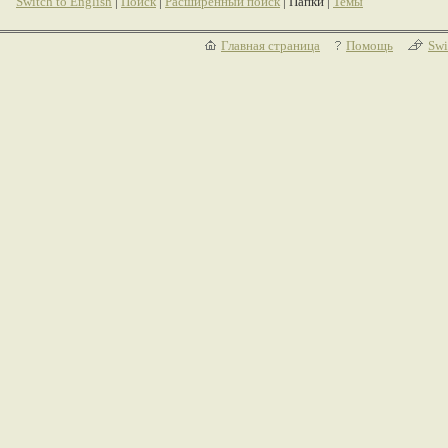
Switch to English
|
Поиск
|
Расширенный поиск
| Папки |
Темы
Главная страница
Помощь
Swi