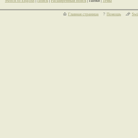
Switch to English
|
Поиск
|
Расширенный поиск
| Папки |
Темы
Главная страница
Помощь
Swi