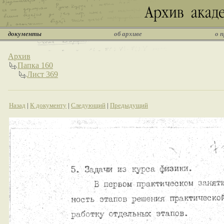
документы
об архиве
о 
Архив
Папка 160
Лист 369
Назад
|
К документу
|
Следующий
|
Предыдущий