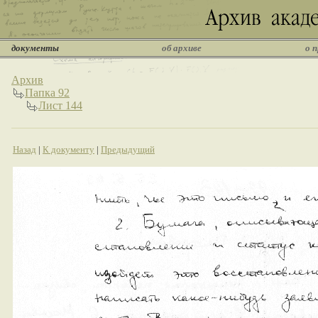
документы
об архиве
о 
Архив
Папка 92
Лист 144
Назад
|
К документу
|
Предыдущий