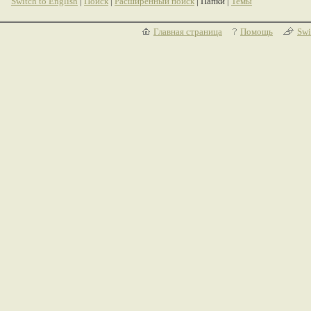
Switch to English
|
Поиск
|
Расширенный поиск
| Папки |
Темы
Главная страница
Помощь
Swi