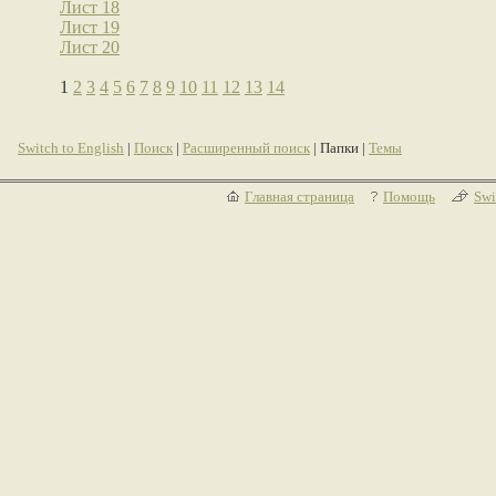
Лист 18
Лист 19
Лист 20
1
2
3
4
5
6
7
8
9
10
11
12
13
14
Switch to English
|
Поиск
|
Расширенный поиск
| Папки |
Темы
Главная страница
Помощь
Swi