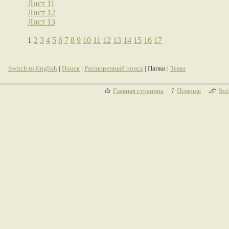
Лист 11
Лист 12
Лист 13
1
2
3
4
5
6
7
8
9
10
11
12
13
14
15
16
17
Switch to English
|
Поиск
|
Расширенный поиск
| Папки |
Темы
Главная страница
Помощь
Swi