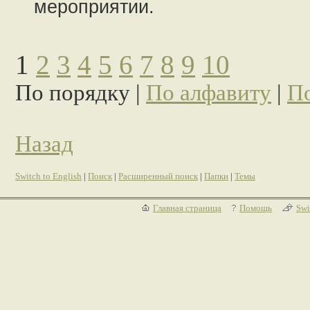
мероприятии.
1
2
3
4
5
6
7
8
9
10
По порядку |
По алфавиту
|
По
Назад
Switch to English
|
Поиск
|
Расширенный поиск
|
Папки
|
Темы
Главная страница
Помощь
Swi