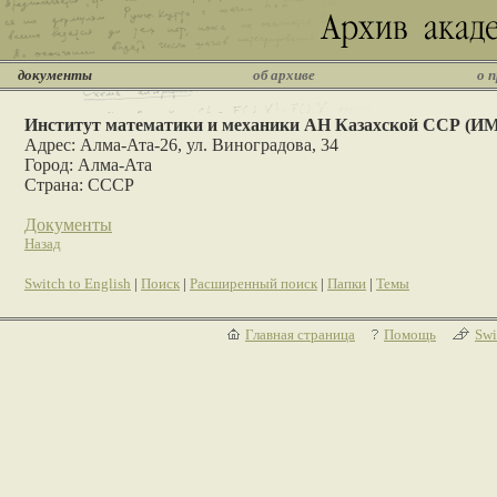
документы
об архиве
о 
Институт математики и механики АН Казахской ССР (И
Адрес: Алма-Ата-26, ул. Виноградова, 34
Город: Алма-Ата
Страна: СССР
Документы
Назад
Switch to English
|
Поиск
|
Расширенный поиск
|
Папки
|
Темы
Главная страница
Помощь
Swi