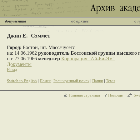
документы
об архиве
о 
Джин Е. Сэммет
Город:
Бостон, шт. Массачусетс
на: 14.06.1962
руководитель Бостонской группы высшего
на: 27.06.1966
менеджер
Корпорация "Ай-Би-Эм"
Документы
Назад
Switch to English
|
Поиск
|
Расширенный поиск
|
Папки
|
Темы
Главная страница
Помощь
Swi