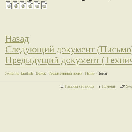
1
2
3
4
5
6
Назад
Следующий документ (Письмо
Предыдущий документ (Технич
Switch to English
|
Поиск
|
Расширенный поиск
|
Папки
| Темы
Главная страница
Помощь
Swi