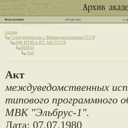
документы
об архиве
о 
Архив
Сотрудничество с Минрадиопромом СССР
НФ ИТМ и ВТ АН СССР
ВЦКП
Акт
Акт
междуведомственных исп
типового программного о
МВК "Эльбрус-1".
Дата: 07.07.1980