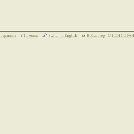
 страница
Помощь
Switch to English
Вебмастер
©
ИСИ СО РАН