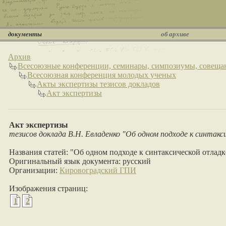
документы
об архиве
Архив
Всесоюзные конференции, семинары, симпозиумы, совеща
Всесоюзная конференция молодых ученых
Акты экспертизы тезисов докладов
Акт экспертизы
Акт экспертизы
тезисов доклада В.Н. Евладенко "Об одном подходе к синтакс
Названия статей: "Об одном подходе к синтаксической отлад
Оригинальный язык документа: русский
Организации:
Кировоградский ГПИ
Изображения страниц:
1
2