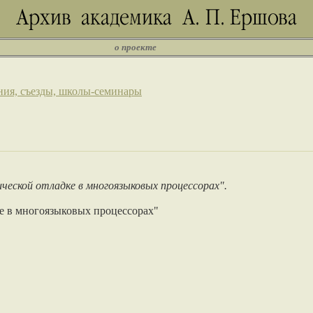
о проекте
ния, съезды, школы-семинары
ической отладке в многоязыковых процессорах".
ке в многоязыковых процессорах"