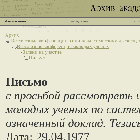
документы
об архиве
о 
Архив
Всесоюзные конференции, семинары, симпозиумы, совеща
Всесоюзная конференция молодых ученых
Заявки на участие
Письмо
Письмо
с просьбой рассмотреть 
молодых ученых по сист
означенный доклад. Тези
Дата: 29.04.1977