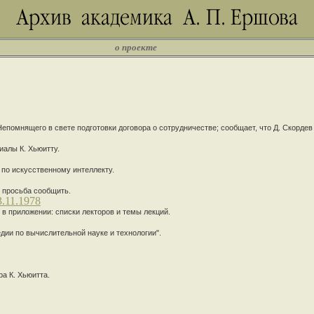
о проекте
Непомнящего в свете подготовки договора о сотрудничестве; сообщает, что Д. Скордев 
иалы К. Хьюитту.
по искусственному интеллекту.
, просьба сообщить.
.11.1978
; в приложении: списки лекторов и темы лекций.
дии по вычислительной науке и технологии".
а К. Хьюитта.