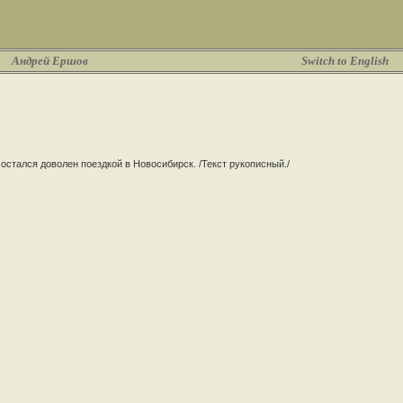
Андрей Ершов
Switch to English
остался доволен поездкой в Новосибирск. /Текст рукописный./