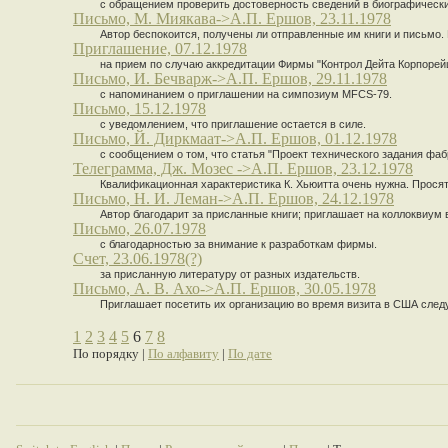
с обращением проверить достоверность сведений в биографических
Письмо, М. Миякава->А.П. Ершов, 23.11.1978
Автор беспокоится, получены ли отправленные им книги и письмо. 
Приглашение, 07.12.1978
на прием по случаю аккредитации Фирмы "Контрол Дейта Корпорей
Письмо, И. Бечварж->А.П. Ершов, 29.11.1978
с напоминанием о приглашении на симпозиум MFCS-79.
Письмо, 15.12.1978
с уведомлением, что приглашение остается в силе.
Письмо, Й. Диркмаат->А.П. Ершов, 01.12.1978
с сообщением о том, что статья "Проект технического задания ф
Телеграмма, Дж. Мозес ->А.П. Ершов, 23.12.1978
Квалификационная характеристика К. Хьюитта очень нужна. Просят
Письмо, Н. И. Леман->А.П. Ершов, 24.12.1978
Автор благодарит за присланные книги; приглашает на коллоквиум 
Письмо, 26.07.1978
с благодарностью за внимание к разработкам фирмы.
Счет, 23.06.1978(?)
за присланную литературу от разных издательств.
Письмо, А. В. Ахо->А.П. Ершов, 30.05.1978
Приглашает посетить их организацию во время визита в США след
1
2
3
4
5
6
7
8
По порядку |
По алфавиту
|
По дате