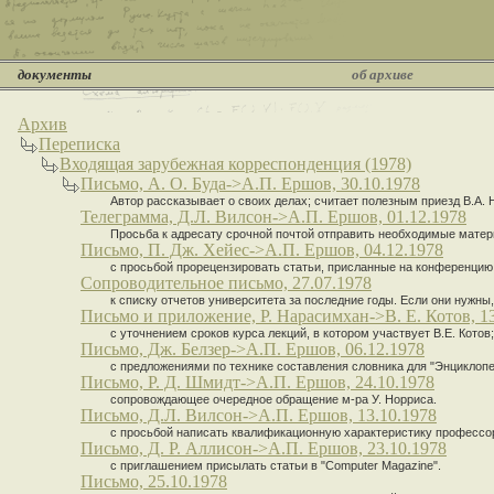
документы
об архиве
Архив
Переписка
Входящая зарубежная корреспонденция (1978)
Письмо, А. О. Буда->А.П. Ершов, 30.10.1978
Автор рассказывает о своих делах; считает полезным приезд В.А. 
Телеграмма, Д.Л. Вилсон->А.П. Ершов, 01.12.1978
Просьба к адресату срочной почтой отправить необходимые матер
Письмо, П. Дж. Хейес->А.П. Ершов, 04.12.1978
с просьбой прорецензировать статьи, присланные на конференцию 
Сопроводительное письмо, 27.07.1978
к списку отчетов университета за последние годы. Если они нужны
Письмо и приложение, Р. Нарасимхан->В. Е. Котов, 13
с уточнением сроков курса лекций, в котором участвует В.Е. Котов
Письмо, Дж. Белзер->А.П. Ершов, 06.12.1978
с предложениями по технике составления словника для "Энциклопе
Письмо, Р. Д. Шмидт->А.П. Ершов, 24.10.1978
сопровождающее очередное обращение м-ра У. Норриса.
Письмо, Д.Л. Вилсон->А.П. Ершов, 13.10.1978
с просьбой написать квалификационную характеристику профессор
Письмо, Д. Р. Аллисон->А.П. Ершов, 23.10.1978
с приглашением присылать статьи в "Computer Magazine".
Письмо, 25.10.1978